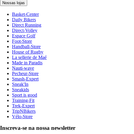
Nossas lojas
Basket-Center
Daily Bikers
Direct Running
Direct-Volley
Espace Golf
Foot-Store
Handball-Store
House of Rugby
La sellerie de Maé
Made in Paradis
Nauti-wave
Pecheur-Store
Smash-Expert
Sneak'In
Sneakids
Sport is good
Training-Fit
Trek-Expert
TripNBikers
Vélo-Store
Inscreva-se na nossa newsletter