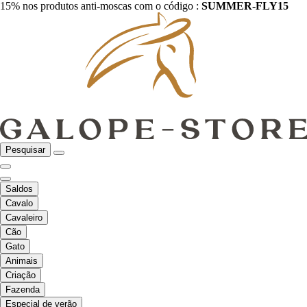
15% nos produtos anti-moscas com o código :
SUMMER-FLY15
Pesquisar
Saldos
Cavalo
Cavaleiro
Cão
Gato
Animais
Criação
Fazenda
Especial de verão