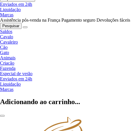
Enviados em 24h
Liquidação
Marcas
Assistência pós-venda na França
Pagamento seguro
Devoluções fáceis
Pesquisar
Saldos
Cavalo
Cavaleiro
Cão
Gato
Animais
Criação
Fazenda
Especial de verão
Enviados em 24h
Liquidação
Marcas
Adicionando ao carrinho...