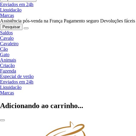
Enviados em 24h
Liquidação
Marcas
Assistência pós-venda na França
Pagamento seguro
Devoluções fáceis
Pesquisar
Saldos
Cavalo
Cavaleiro
Cão
Gato
Animais
Criação
Fazenda
Especial de verão
Enviados em 24h
Liquidação
Marcas
Adicionando ao carrinho...