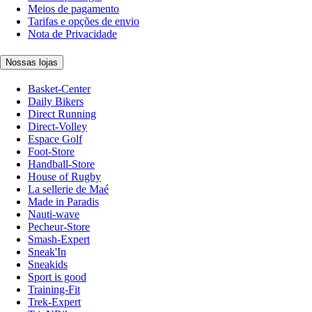
Meios de pagamento
Tarifas e opções de envio
Nota de Privacidade
Nossas lojas
Basket-Center
Daily Bikers
Direct Running
Direct-Volley
Espace Golf
Foot-Store
Handball-Store
House of Rugby
La sellerie de Maé
Made in Paradis
Nauti-wave
Pecheur-Store
Smash-Expert
Sneak'In
Sneakids
Sport is good
Training-Fit
Trek-Expert