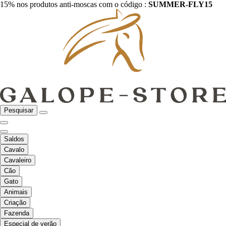
15% nos produtos anti-moscas com o código :
SUMMER-FLY15
Pesquisar
Saldos
Cavalo
Cavaleiro
Cão
Gato
Animais
Criação
Fazenda
Especial de verão