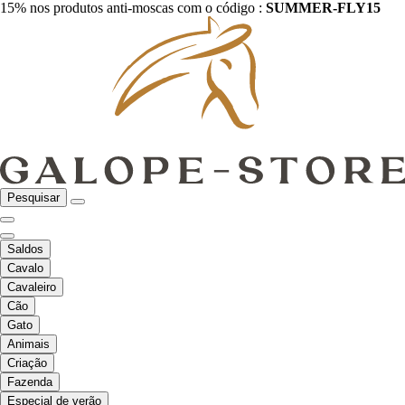
15% nos produtos anti-moscas com o código :
SUMMER-FLY15
Pesquisar
Saldos
Cavalo
Cavaleiro
Cão
Gato
Animais
Criação
Fazenda
Especial de verão