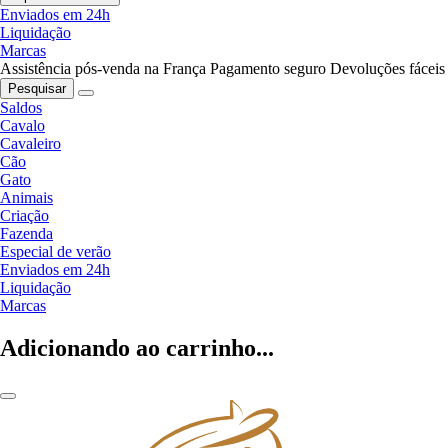
Enviados em 24h
Liquidação
Marcas
Assistência pós-venda na França
Pagamento seguro
Devoluções fáceis
Pesquisar
Saldos
Cavalo
Cavaleiro
Cão
Gato
Animais
Criação
Fazenda
Especial de verão
Enviados em 24h
Liquidação
Marcas
Adicionando ao carrinho...