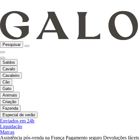
Pesquisar
Saldos
Cavalo
Cavaleiro
Cão
Gato
Animais
Criação
Fazenda
Especial de verão
Enviados em 24h
Liquidação
Marcas
Assistência pós-venda na França
Pagamento seguro
Devoluções fáceis