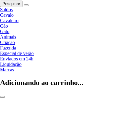
Pesquisar
Saldos
Cavalo
Cavaleiro
Cão
Gato
Animais
Criação
Fazenda
Especial de verão
Enviados em 24h
Liquidação
Marcas
Adicionando ao carrinho...