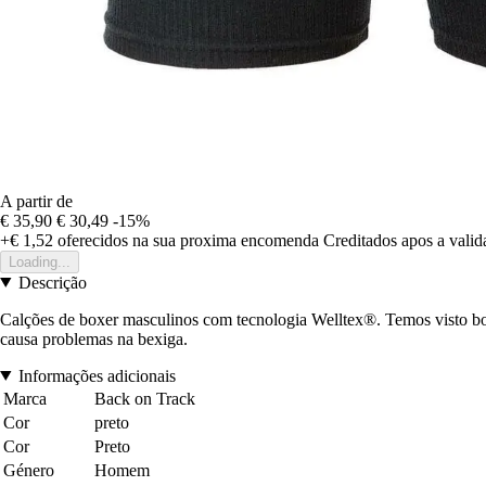
A partir de
€ 35,90
€ 30,49
-15%
+€ 1,52
oferecidos na sua proxima encomenda
Creditados apos a vali
Loading...
Descrição
Calções de boxer masculinos com tecnologia Welltex®. Temos visto bons
causa problemas na bexiga.
Informações adicionais
Marca
Back on Track
Cor
preto
Cor
Preto
Género
Homem