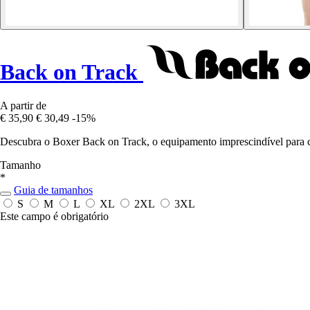
Back on Track
A partir de
€ 35,90
€ 30,49
-15%
Descubra o Boxer Back on Track, o equipamento imprescindível para ca
Tamanho
*
Guia de tamanhos
S
M
L
XL
2XL
3XL
Este campo é obrigatório