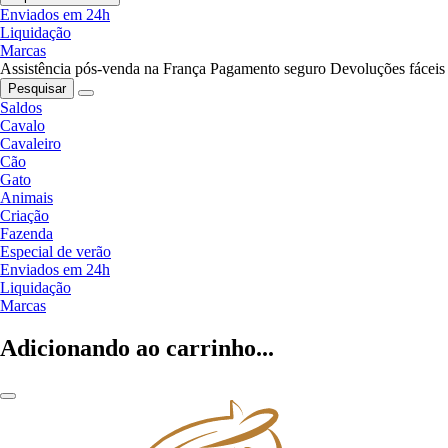
Enviados em 24h
Liquidação
Marcas
Assistência pós-venda na França
Pagamento seguro
Devoluções fáceis
Pesquisar
Saldos
Cavalo
Cavaleiro
Cão
Gato
Animais
Criação
Fazenda
Especial de verão
Enviados em 24h
Liquidação
Marcas
Adicionando ao carrinho...