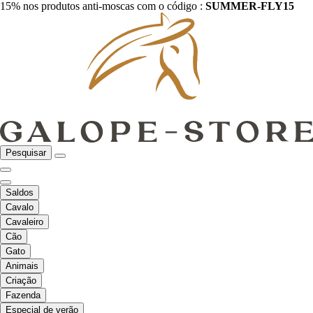
15% nos produtos anti-moscas com o código :
SUMMER-FLY15
Pesquisar
Saldos
Cavalo
Cavaleiro
Cão
Gato
Animais
Criação
Fazenda
Especial de verão