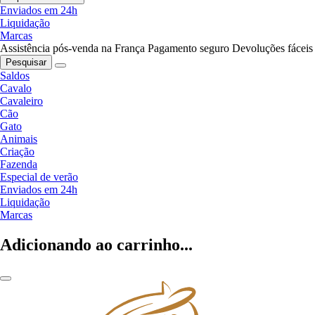
Enviados em 24h
Liquidação
Marcas
Assistência pós-venda na França
Pagamento seguro
Devoluções fáceis
Pesquisar
Saldos
Cavalo
Cavaleiro
Cão
Gato
Animais
Criação
Fazenda
Especial de verão
Enviados em 24h
Liquidação
Marcas
Adicionando ao carrinho...