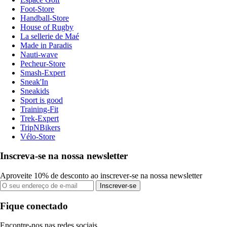
Foot-Store
Handball-Store
House of Rugby
La sellerie de Maé
Made in Paradis
Nauti-wave
Pecheur-Store
Smash-Expert
Sneak'In
Sneakids
Sport is good
Training-Fit
Trek-Expert
TripNBikers
Vélo-Store
Inscreva-se na nossa newsletter
Aproveite 10% de desconto ao inscrever-se na nossa newsletter
Inscrever-se
Fique conectado
Encontre-nos nas redes sociais