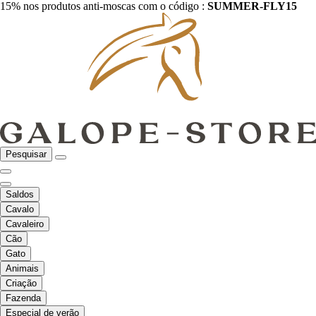
15% nos produtos anti-moscas com o código :
SUMMER-FLY15
Pesquisar
Saldos
Cavalo
Cavaleiro
Cão
Gato
Animais
Criação
Fazenda
Especial de verão