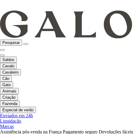
Pesquisar
Saldos
Cavalo
Cavaleiro
Cão
Gato
Animais
Criação
Fazenda
Especial de verão
Enviados em 24h
Liquidação
Marcas
Assistência pós-venda na França
Pagamento seguro
Devoluções fáceis