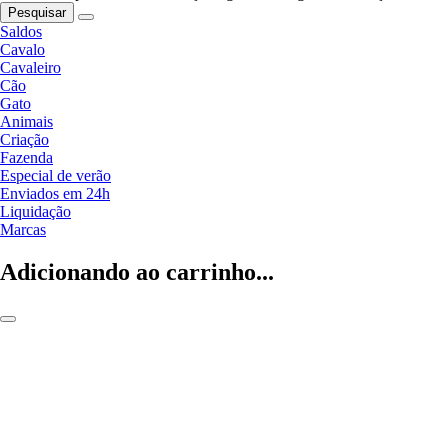
Pesquisar
Saldos
Cavalo
Cavaleiro
Cão
Gato
Animais
Criação
Fazenda
Especial de verão
Enviados em 24h
Liquidação
Marcas
Adicionando ao carrinho...