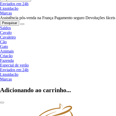
Enviados em 24h
Liquidação
Marcas
Assistência pós-venda na França
Pagamento seguro
Devoluções fáceis
Pesquisar
Saldos
Cavalo
Cavaleiro
Cão
Gato
Animais
Criação
Fazenda
Especial de verão
Enviados em 24h
Liquidação
Marcas
Adicionando ao carrinho...