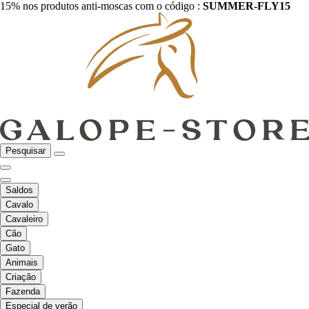
15% nos produtos anti-moscas com o código :
SUMMER-FLY15
Pesquisar
Saldos
Cavalo
Cavaleiro
Cão
Gato
Animais
Criação
Fazenda
Especial de verão