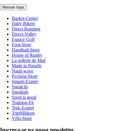
Nossas lojas
Basket-Center
Daily Bikers
Direct Running
Direct-Volley
Espace Golf
Foot-Store
Handball-Store
House of Rugby
La sellerie de Maé
Made in Paradis
Nauti-wave
Pecheur-Store
Smash-Expert
Sneak'In
Sneakids
Sport is good
Training-Fit
Trek-Expert
TripNBikers
Vélo-Store
Inscreva-se na nossa newsletter