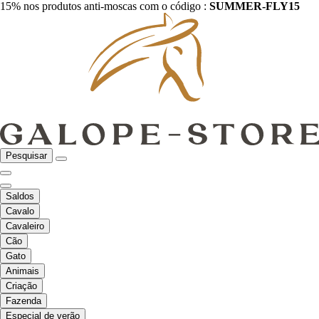
15% nos produtos anti-moscas com o código :
SUMMER-FLY15
Pesquisar
Saldos
Cavalo
Cavaleiro
Cão
Gato
Animais
Criação
Fazenda
Especial de verão