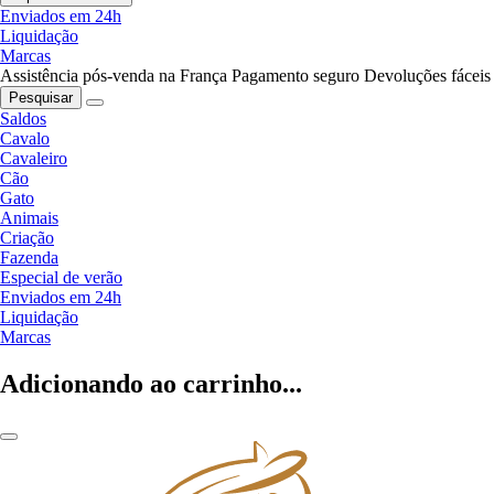
Enviados em 24h
Liquidação
Marcas
Assistência pós-venda na França
Pagamento seguro
Devoluções fáceis
Pesquisar
Saldos
Cavalo
Cavaleiro
Cão
Gato
Animais
Criação
Fazenda
Especial de verão
Enviados em 24h
Liquidação
Marcas
Adicionando ao carrinho...