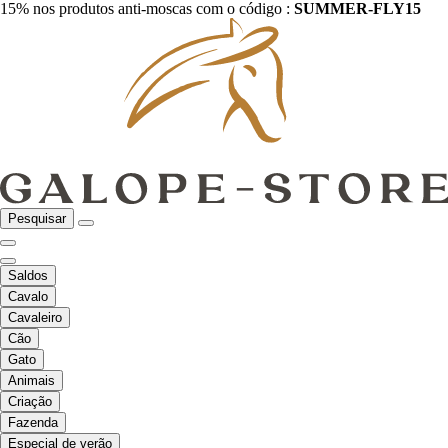
15% nos produtos anti-moscas com o código :
SUMMER-FLY15
Pesquisar
Saldos
Cavalo
Cavaleiro
Cão
Gato
Animais
Criação
Fazenda
Especial de verão