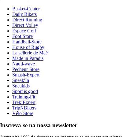
Basket-Center
Daily Bikers
Direct Running
Direct-Volley
Espace Golf
Foot-Store
Handball-Store
House of Rugby
La sellerie de Maé
Made in Paradis
Nauti-wave
Pecheur-Store
Smash-Expert
Sneak'In
Sneakids
Sport is good
Training-Fit
Trek-Expert
TripNBikers
Vélo-Store
Inscreva-se na nossa newsletter