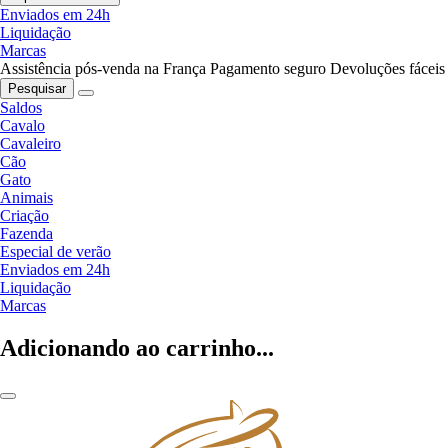
Enviados em 24h
Liquidação
Marcas
Assistência pós-venda na França
Pagamento seguro
Devoluções fáceis
Pesquisar
Saldos
Cavalo
Cavaleiro
Cão
Gato
Animais
Criação
Fazenda
Especial de verão
Enviados em 24h
Liquidação
Marcas
Adicionando ao carrinho...