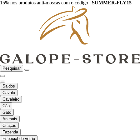
15% nos produtos anti-moscas com o código :
SUMMER-FLY15
Pesquisar
Saldos
Cavalo
Cavaleiro
Cão
Gato
Animais
Criação
Fazenda
Especial de verão