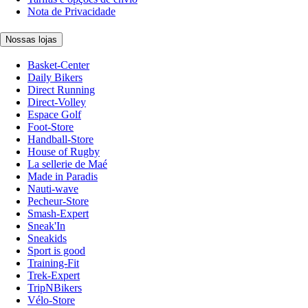
Nota de Privacidade
Nossas lojas
Basket-Center
Daily Bikers
Direct Running
Direct-Volley
Espace Golf
Foot-Store
Handball-Store
House of Rugby
La sellerie de Maé
Made in Paradis
Nauti-wave
Pecheur-Store
Smash-Expert
Sneak'In
Sneakids
Sport is good
Training-Fit
Trek-Expert
TripNBikers
Vélo-Store