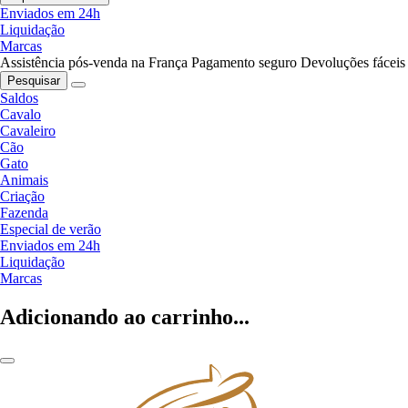
Enviados em 24h
Liquidação
Marcas
Assistência pós-venda na França
Pagamento seguro
Devoluções fáceis
Pesquisar
Saldos
Cavalo
Cavaleiro
Cão
Gato
Animais
Criação
Fazenda
Especial de verão
Enviados em 24h
Liquidação
Marcas
Adicionando ao carrinho...