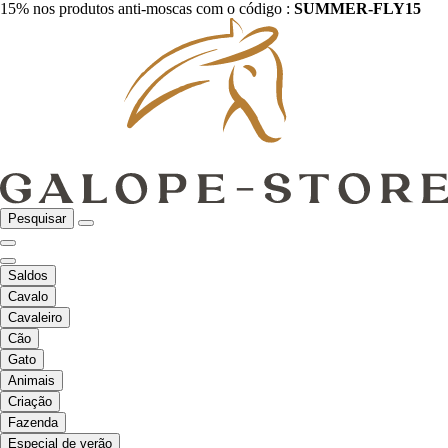
15% nos produtos anti-moscas com o código :
SUMMER-FLY15
Pesquisar
Saldos
Cavalo
Cavaleiro
Cão
Gato
Animais
Criação
Fazenda
Especial de verão