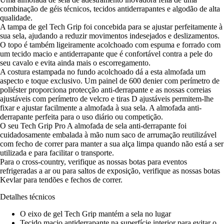
combinação de géis técnicos, tecidos antiderrapantes e algodão de alta
qualidade.
A tampa de gel Tech Grip foi concebida para se ajustar perfeitamente à
sua sela, ajudando a reduzir movimentos indesejados e deslizamentos.
O topo é também ligeiramente acolchoado com espuma e forrado com
um tecido macio e antiderrapante que é confortável contra a pele do
seu cavalo e evita ainda mais o escorregamento.
A costura estampada no fundo acolchoado dá a esta almofada um
aspecto e toque exclusivo. Um painel de 600 denier com perímetro de
poliéster proporciona protecção anti-derrapante e as nossas correias
ajustáveis com perímetro de velcro e tiras D ajustáveis permitem-lhe
fixar e ajustar facilmente a almofada à sua sela. A almofada anti-
derrapante perfeita para o uso diário ou competição.
O seu Tech Grip Pro A almofada de sela anti-derrapante foi
cuidadosamente embalada à mão num saco de arrumação reutilizável
com fecho de correr para manter a sua alça limpa quando não está a ser
utilizada e para facilitar o transporte.
Para o cross-country, verifique as nossas botas para eventos
refrigeradas a ar ou para saltos de exposição, verifique as nossas botas
Kevlar para tendões e fechos de correr.
Detalhes técnicos
O eixo de gel Tech Grip mantém a sela no lugar
Tecido macio antiderrapante na superfície interior para evitar o