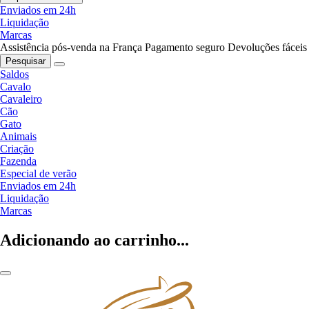
Enviados em 24h
Liquidação
Marcas
Assistência pós-venda na França
Pagamento seguro
Devoluções fáceis
Pesquisar
Saldos
Cavalo
Cavaleiro
Cão
Gato
Animais
Criação
Fazenda
Especial de verão
Enviados em 24h
Liquidação
Marcas
Adicionando ao carrinho...