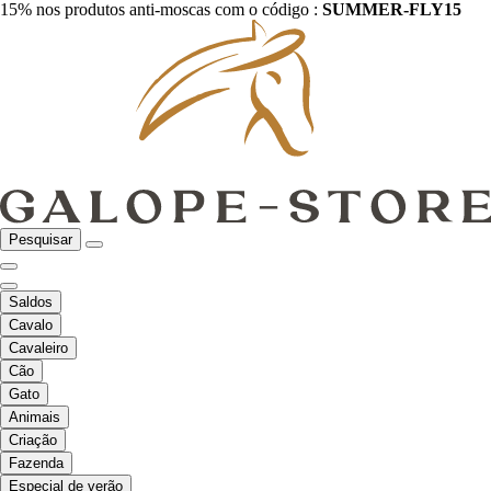
15% nos produtos anti-moscas com o código :
SUMMER-FLY15
Pesquisar
Saldos
Cavalo
Cavaleiro
Cão
Gato
Animais
Criação
Fazenda
Especial de verão