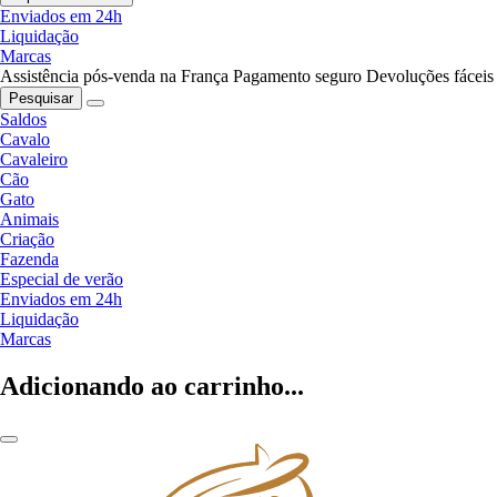
Enviados em 24h
Liquidação
Marcas
Assistência pós-venda na França
Pagamento seguro
Devoluções fáceis
Pesquisar
Saldos
Cavalo
Cavaleiro
Cão
Gato
Animais
Criação
Fazenda
Especial de verão
Enviados em 24h
Liquidação
Marcas
Adicionando ao carrinho...