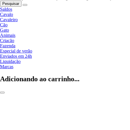
Pesquisar
Saldos
Cavalo
Cavaleiro
Cão
Gato
Animais
Criação
Fazenda
Especial de verão
Enviados em 24h
Liquidação
Marcas
Adicionando ao carrinho...