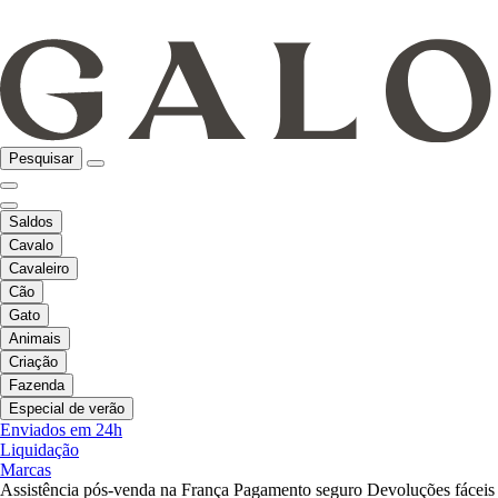
Pesquisar
Saldos
Cavalo
Cavaleiro
Cão
Gato
Animais
Criação
Fazenda
Especial de verão
Enviados em 24h
Liquidação
Marcas
Assistência pós-venda na França
Pagamento seguro
Devoluções fáceis