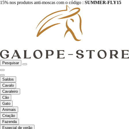
15% nos produtos anti-moscas com o código :
SUMMER-FLY15
Pesquisar
Saldos
Cavalo
Cavaleiro
Cão
Gato
Animais
Criação
Fazenda
Especial de verão