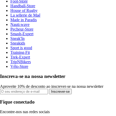
Foot-Store
Handball-Store
House of Rugby
La sellerie de Maé
Made in Paradis
Nauti-wave
Pecheur-Store
Smash-Expert
Sneak'In
Sneakids
Sport is good
Training-Fit
Trek-Expert
TripNBikers
Vélo-Store
Inscreva-se na nossa newsletter
Aproveite 10% de desconto ao inscrever-se na nossa newsletter
Inscrever-se
Fique conectado
Encontre-nos nas redes sociais