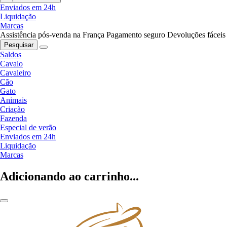
Enviados em 24h
Liquidação
Marcas
Assistência pós-venda na França
Pagamento seguro
Devoluções fáceis
Pesquisar
Saldos
Cavalo
Cavaleiro
Cão
Gato
Animais
Criação
Fazenda
Especial de verão
Enviados em 24h
Liquidação
Marcas
Adicionando ao carrinho...