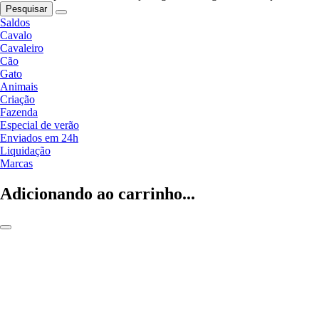
Pesquisar
Saldos
Cavalo
Cavaleiro
Cão
Gato
Animais
Criação
Fazenda
Especial de verão
Enviados em 24h
Liquidação
Marcas
Adicionando ao carrinho...