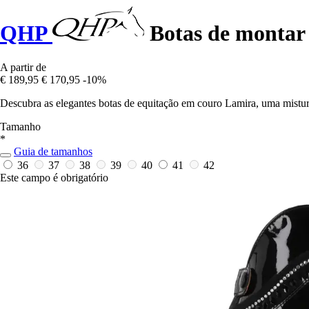
QHP
Botas de montar
A partir de
€ 189,95
€ 170,95
-10%
Descubra as elegantes botas de equitação em couro Lamira, uma mistura p
Tamanho
*
Guia de tamanhos
36
37
38
39
40
41
42
Este campo é obrigatório