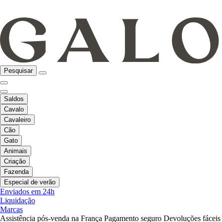
Pesquisar
Saldos
Cavalo
Cavaleiro
Cão
Gato
Animais
Criação
Fazenda
Especial de verão
Enviados em 24h
Liquidação
Marcas
Assistência pós-venda na França
Pagamento seguro
Devoluções fáceis