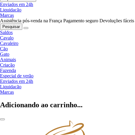
Enviados em 24h
Liquidação
Marcas
Assistência pós-venda na França
Pagamento seguro
Devoluções fáceis
Pesquisar
Saldos
Cavalo
Cavaleiro
Cão
Gato
Animais
Criação
Fazenda
Especial de verão
Enviados em 24h
Liquidação
Marcas
Adicionando ao carrinho...