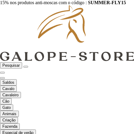
15% nos produtos anti-moscas com o código :
SUMMER-FLY15
Pesquisar
Saldos
Cavalo
Cavaleiro
Cão
Gato
Animais
Criação
Fazenda
Especial de verão