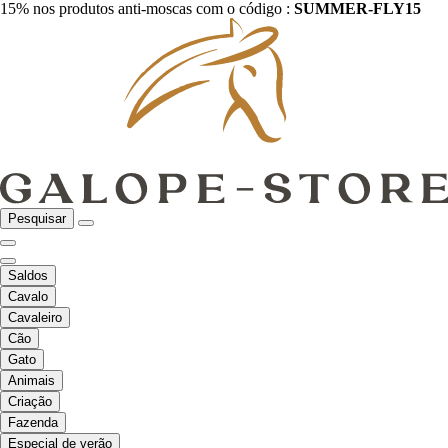
15% nos produtos anti-moscas com o código :
SUMMER-FLY15
Pesquisar
Saldos
Cavalo
Cavaleiro
Cão
Gato
Animais
Criação
Fazenda
Especial de verão