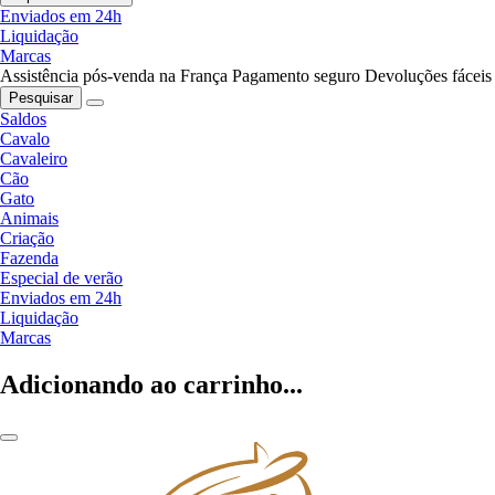
Enviados em 24h
Liquidação
Marcas
Assistência pós-venda na França
Pagamento seguro
Devoluções fáceis
Pesquisar
Saldos
Cavalo
Cavaleiro
Cão
Gato
Animais
Criação
Fazenda
Especial de verão
Enviados em 24h
Liquidação
Marcas
Adicionando ao carrinho...