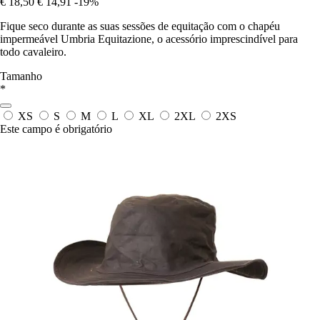
€ 18,50
€ 14,91
-19%
Fique seco durante as suas sessões de equitação com o chapéu
impermeável Umbria Equitazione, o acessório imprescindível para
todo cavaleiro.
Tamanho
*
XS
S
M
L
XL
2XL
2XS
Este campo é obrigatório