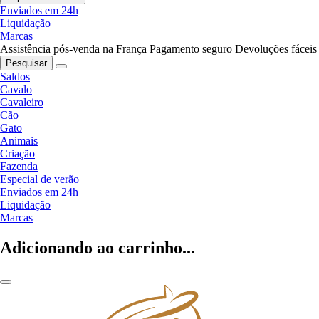
Enviados em 24h
Liquidação
Marcas
Assistência pós-venda na França
Pagamento seguro
Devoluções fáceis
Pesquisar
Saldos
Cavalo
Cavaleiro
Cão
Gato
Animais
Criação
Fazenda
Especial de verão
Enviados em 24h
Liquidação
Marcas
Adicionando ao carrinho...