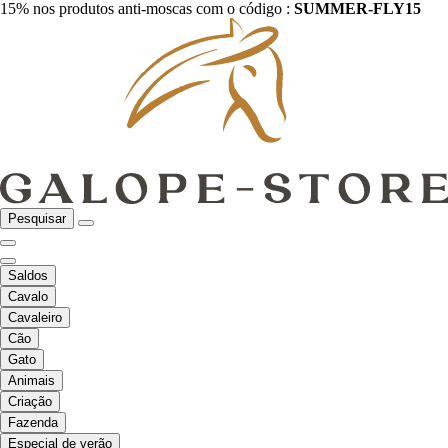
15% nos produtos anti-moscas com o código :
SUMMER-FLY15
Pesquisar
Saldos
Cavalo
Cavaleiro
Cão
Gato
Animais
Criação
Fazenda
Especial de verão