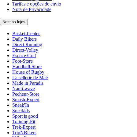
Tarifas e opções de envio
Nota de Privacidade
Nossas lojas
Basket-Center
Daily Bikers
Direct Running
Direct-Volley
Espace Golf
Foot-Store
Handball-Store
House of Rugby
La sellerie de Maé
Made in Paradis
Nauti-wave
Pecheur-Store
Smash-Expert
Sneak'In
Sneakids
Sport is good
Training-Fit
Trek-Expert
TripNBikers