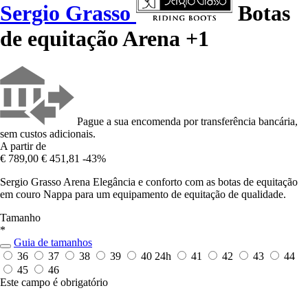
Sergio Grasso
Botas
de equitação Arena +1
Pague a sua encomenda por transferência bancária,
sem custos adicionais.
A partir de
€ 789,00
€ 451,81
-43%
Sergio Grasso Arena Elegância e conforto com as botas de equitação
em couro Nappa para um equipamento de equitação de qualidade.
Tamanho
*
Guia de tamanhos
36
37
38
39
40
24h
41
42
43
44
45
46
Este campo é obrigatório