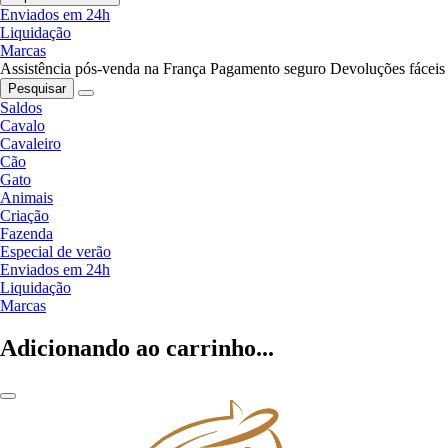
Enviados em 24h
Liquidação
Marcas
Assistência pós-venda na França
Pagamento seguro
Devoluções fáceis
Pesquisar
Saldos
Cavalo
Cavaleiro
Cão
Gato
Animais
Criação
Fazenda
Especial de verão
Enviados em 24h
Liquidação
Marcas
Adicionando ao carrinho...