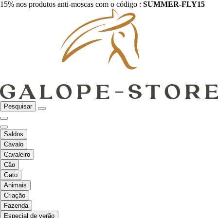
15% nos produtos anti-moscas com o código :
SUMMER-FLY15
Pesquisar
Saldos
Cavalo
Cavaleiro
Cão
Gato
Animais
Criação
Fazenda
Especial de verão