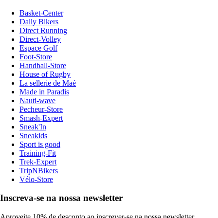
Basket-Center
Daily Bikers
Direct Running
Direct-Volley
Espace Golf
Foot-Store
Handball-Store
House of Rugby
La sellerie de Maé
Made in Paradis
Nauti-wave
Pecheur-Store
Smash-Expert
Sneak'In
Sneakids
Sport is good
Training-Fit
Trek-Expert
TripNBikers
Vélo-Store
Inscreva-se na nossa newsletter
Aproveite 10% de desconto ao inscrever-se na nossa newsletter