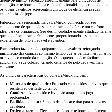
desenvolvimento. Projetado especificamente para brinquedos de
equitação, este boné combina estilo e funcionalidade, permitindo que
os jovens cavaleiros acrescentem um toque de elegância às suas
experiências de jogo.
Fabricado pela renomada marca LeMieux, conhecida por seu
equipamento de qualidade superior, este boné oferece um conforto
ideal para os brinquedos. Seu design cuidadosamente estudado garante
que o boné se ajuste perfeitamente, proporcionando assim uma
experiência de jogo agradável e autêntica.
Este produto faz parte do equipamento do cavaleiro, reforçando a
imaginação das crianças ao mesmo tempo que as permite mergulhar no
maravilhoso mundo da equitação. Os pequenos podem facilmente
adicioná-lo à sua coleção, criando cenários de jogo cada vez mais
cativantes.
As principais características do boné LeMieux incluem :
Materiais de qualidade :
Projetado com tecidos duráveis que
resistem ao desgaste do tempo.
Conforto :
Amortecido e leve, não atrapalha os jogos
prolongados.
Facilidade de uso :
Simples de colocar e tirar para os jovens
cavaleiros.
Design atraente :
Elegante e estiloso, este boné complementa