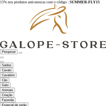
15% nos produtos anti-moscas com o código :
SUMMER-FLY15
Pesquisar
Saldos
Cavalo
Cavaleiro
Cão
Gato
Animais
Criação
Fazenda
Especial de verão