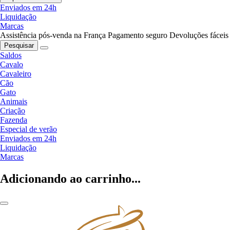
Enviados em 24h
Liquidação
Marcas
Assistência pós-venda na França
Pagamento seguro
Devoluções fáceis
Pesquisar
Saldos
Cavalo
Cavaleiro
Cão
Gato
Animais
Criação
Fazenda
Especial de verão
Enviados em 24h
Liquidação
Marcas
Adicionando ao carrinho...