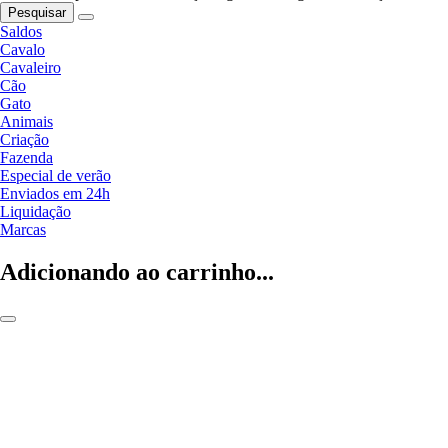
Pesquisar
Saldos
Cavalo
Cavaleiro
Cão
Gato
Animais
Criação
Fazenda
Especial de verão
Enviados em 24h
Liquidação
Marcas
Adicionando ao carrinho...