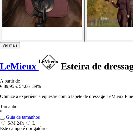
Ver mais
LeMieux
Esteira de dressa
A partir de
€ 89,95
€ 54,66
-39%
Otimize a experiência equestre com o tapete de dressage LeMieux Fine
Tamanho
*
Guia de tamanhos
S/M
24h
L
Este campo é obrigatório