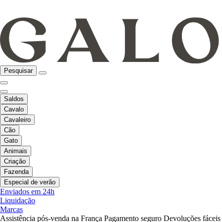
Pesquisar
Saldos
Cavalo
Cavaleiro
Cão
Gato
Animais
Criação
Fazenda
Especial de verão
Enviados em 24h
Liquidação
Marcas
Assistência pós-venda na França
Pagamento seguro
Devoluções fáceis