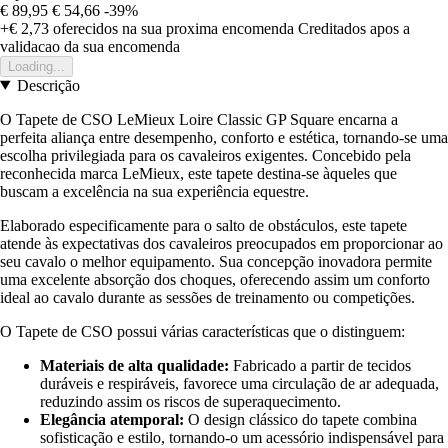
€ 89,95
€ 54,66
-39%
+€ 2,73
oferecidos na sua proxima encomenda
Creditados apos a
validacao da sua encomenda
Loading...
Descrição
O Tapete de CSO LeMieux Loire Classic GP Square encarna a
perfeita aliança entre desempenho, conforto e estética, tornando-se uma
escolha privilegiada para os cavaleiros exigentes. Concebido pela
reconhecida marca LeMieux, este tapete destina-se àqueles que
buscam a excelência na sua experiência equestre.
Elaborado especificamente para o salto de obstáculos, este tapete
atende às expectativas dos cavaleiros preocupados em proporcionar ao
seu cavalo o melhor equipamento. Sua concepção inovadora permite
uma excelente absorção dos choques, oferecendo assim um conforto
ideal ao cavalo durante as sessões de treinamento ou competições.
O Tapete de CSO possui várias características que o distinguem:
Materiais de alta qualidade:
Fabricado a partir de tecidos
duráveis e respiráveis, favorece uma circulação de ar adequada,
reduzindo assim os riscos de superaquecimento.
Elegância atemporal:
O design clássico do tapete combina
sofisticação e estilo, tornando-o um acessório indispensável para