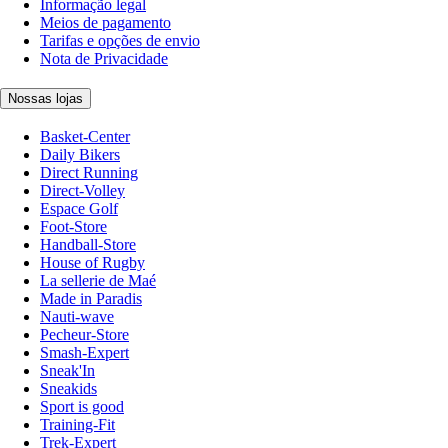
Informação legal
Meios de pagamento
Tarifas e opções de envio
Nota de Privacidade
Nossas lojas
Basket-Center
Daily Bikers
Direct Running
Direct-Volley
Espace Golf
Foot-Store
Handball-Store
House of Rugby
La sellerie de Maé
Made in Paradis
Nauti-wave
Pecheur-Store
Smash-Expert
Sneak'In
Sneakids
Sport is good
Training-Fit
Trek-Expert