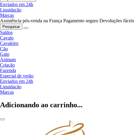
Enviados em 24h
Liquidação
Marcas
Assistência pós-venda na França
Pagamento seguro
Devoluções fáceis
Pesquisar
Saldos
Cavalo
Cavaleiro
Cão
Gato
Animais
Criação
Fazenda
Especial de verão
Enviados em 24h
Liquidação
Marcas
Adicionando ao carrinho...