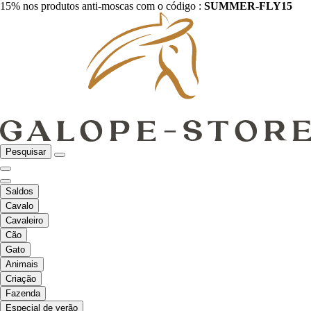
15% nos produtos anti-moscas com o código :
SUMMER-FLY15
Pesquisar
Saldos
Cavalo
Cavaleiro
Cão
Gato
Animais
Criação
Fazenda
Especial de verão