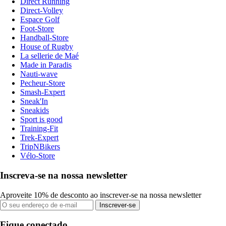
Direct Running
Direct-Volley
Espace Golf
Foot-Store
Handball-Store
House of Rugby
La sellerie de Maé
Made in Paradis
Nauti-wave
Pecheur-Store
Smash-Expert
Sneak'In
Sneakids
Sport is good
Training-Fit
Trek-Expert
TripNBikers
Vélo-Store
Inscreva-se na nossa newsletter
Aproveite 10% de desconto ao inscrever-se na nossa newsletter
Inscrever-se
Fique conectado