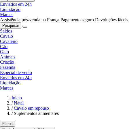
Enviados em 24h
Liquidação
Marcas
Assistência pós-venda na França
Pagamento seguro
Devoluções fáceis
Pesquisar
Saldos
Cavalo
Cavaleiro
Cão
Gato
Animais
Criação
Fazenda
Especial de verão
Enviados em 24h
Liquidação
Marcas
Início
/
Natal
/
Cavalo em repouso
/
Suplementos alimentares
Filtros