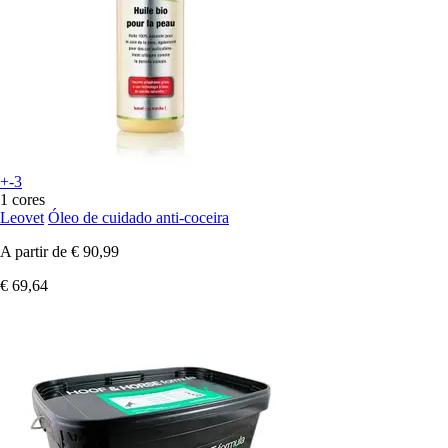
+-3
1 cores
Leovet
Óleo de cuidado anti-coceira
A partir de
€ 90,99
€ 69,64