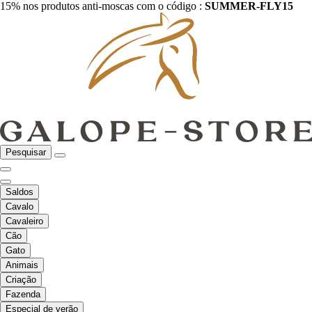
15% nos produtos anti-moscas com o código :
SUMMER-FLY15
Pesquisar
Saldos
Cavalo
Cavaleiro
Cão
Gato
Animais
Criação
Fazenda
Especial de verão