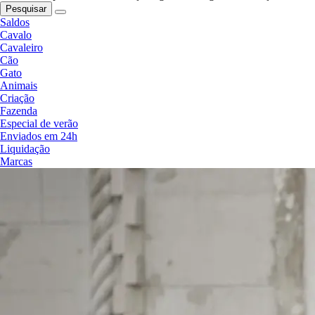
Pesquisar
Saldos
Cavalo
Cavaleiro
Cão
Gato
Animais
Criação
Fazenda
Especial de verão
Enviados em 24h
Liquidação
Marcas