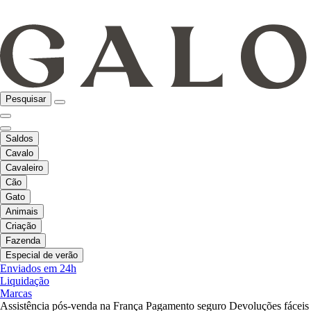
Pesquisar
Saldos
Cavalo
Cavaleiro
Cão
Gato
Animais
Criação
Fazenda
Especial de verão
Enviados em 24h
Liquidação
Marcas
Assistência pós-venda na França
Pagamento seguro
Devoluções fáceis