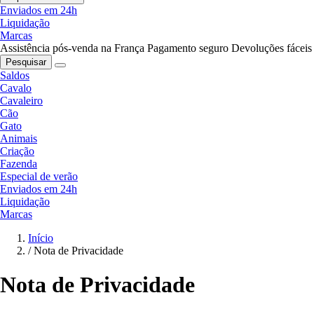
Enviados em 24h
Liquidação
Marcas
Assistência pós-venda na França
Pagamento seguro
Devoluções fáceis
Pesquisar
Saldos
Cavalo
Cavaleiro
Cão
Gato
Animais
Criação
Fazenda
Especial de verão
Enviados em 24h
Liquidação
Marcas
Início
/
Nota de Privacidade
Nota de Privacidade