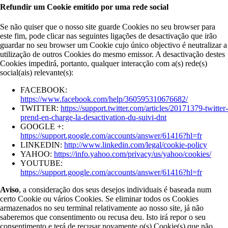
Refundir um Cookie emitido por uma rede social
Se não quiser que o nosso site guarde Cookies no seu browser para
este fim, pode clicar nas seguintes ligações de desactivação que irão
guardar no seu browser um Cookie cujo único objectivo é neutralizar a
utilização de outros Cookies do mesmo emissor. A desactivação destes
Cookies impedirá, portanto, qualquer interacção com a(s) rede(s)
social(ais) relevante(s):
FACEBOOK:
https://www.facebook.com/help/360595310676682/
TWITTER:
https://support.twitter.com/articles/20171379-twitter-
prend-en-charge-la-desactivation-du-suivi-dnt
GOOGLE +:
https://support.google.com/accounts/answer/61416?hl=fr
LINKEDIN:
http://www.linkedin.com/legal/cookie-policy
YAHOO:
https://info.yahoo.com/privacy/us/yahoo/cookies/
YOUTUBE:
https://support.google.com/accounts/answer/61416?hl=fr
Aviso
, a consideração dos seus desejos individuais é baseada num
certo Cookie ou vários Cookies. Se eliminar todos os Cookies
armazenados no seu terminal relativamente ao nosso site, já não
saberemos que consentimento ou recusa deu. Isto irá repor o seu
consentimento e terá de recusar novamente o(s) Cookie(s) que não