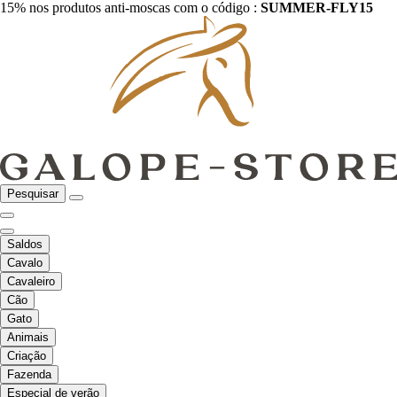
15% nos produtos anti-moscas com o código :
SUMMER-FLY15
Pesquisar
Saldos
Cavalo
Cavaleiro
Cão
Gato
Animais
Criação
Fazenda
Especial de verão