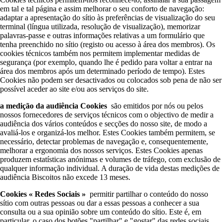
em tal e tal página e assim melhorar o seu conforto de navegação:
adaptar a apresentação do sítio às preferências de visualização do seu
terminal (língua utilizada, resolução de visualização), memorizar
palavras-passe e outras informações relativas a um formulário que
tenha preenchido no sítio (registo ou acesso à área dos membros). Os
cookies técnicos também nos permitem implementar medidas de
segurança (por exemplo, quando lhe é pedido para voltar a entrar na
área dos membros após um determinado período de tempo). Estes
Cookies não podem ser desactivados ou colocados sob pena de não ser
possível aceder ao site e/ou aos serviços do site.
a medição da audiência Cookies
são emitidos por nós ou pelos
nossos fornecedores de serviços técnicos com o objectivo de medir a
audiência dos vários conteúdos e secções do nosso site, de modo a
avaliá-los e organizá-los melhor. Estes Cookies também permitem, se
necessário, detectar problemas de navegação e, consequentemente,
melhorar a ergonomia dos nossos serviços. Estes Cookies apenas
produzem estatísticas anónimas e volumes de tráfego, com exclusão de
qualquer informação individual. A duração de vida destas medições de
audiência Biscoitos não excede 13 meses.
Cookies « Redes Sociais »
permitir partilhar o conteúdo do nosso
sítio com outras pessoas ou dar a essas pessoas a conhecer a sua
consulta ou a sua opinião sobre um conteúdo do sítio. Este é, em
particular, o caso dos botões "partilhar" e "gostar" das redes sociais