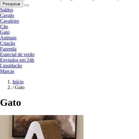
Pesquisar
Saldos
Cavalo
Cavaleiro
Cão
Gato
Animais
Criação
Fazenda
Especial de verão
Enviados em 24h
Liquidação
Marcas
Início
/
Gato
Gato