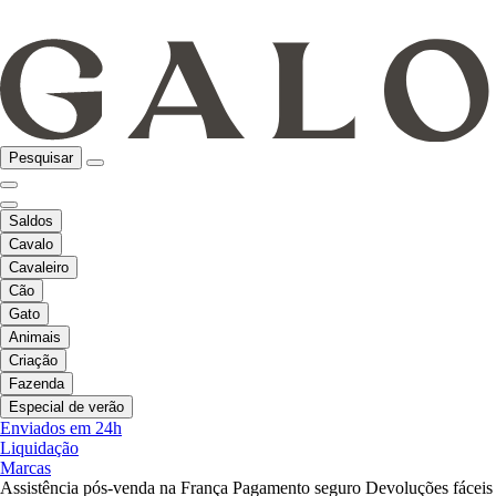
Pesquisar
Saldos
Cavalo
Cavaleiro
Cão
Gato
Animais
Criação
Fazenda
Especial de verão
Enviados em 24h
Liquidação
Marcas
Assistência pós-venda na França
Pagamento seguro
Devoluções fáceis