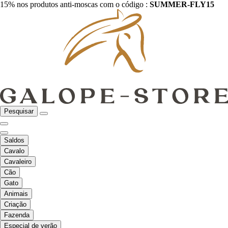
15% nos produtos anti-moscas com o código :
SUMMER-FLY15
Pesquisar
Saldos
Cavalo
Cavaleiro
Cão
Gato
Animais
Criação
Fazenda
Especial de verão