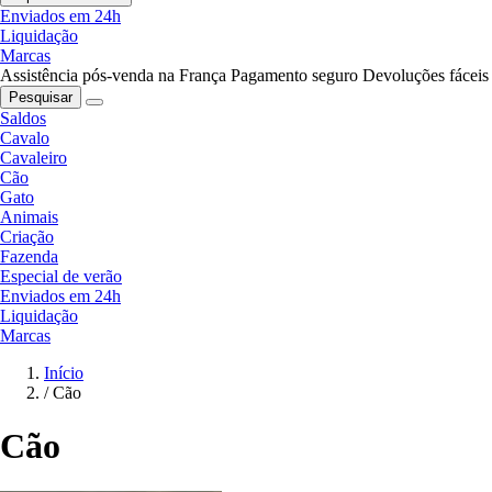
Enviados em 24h
Liquidação
Marcas
Assistência pós-venda na França
Pagamento seguro
Devoluções fáceis
Pesquisar
Saldos
Cavalo
Cavaleiro
Cão
Gato
Animais
Criação
Fazenda
Especial de verão
Enviados em 24h
Liquidação
Marcas
Início
/
Cão
Cão