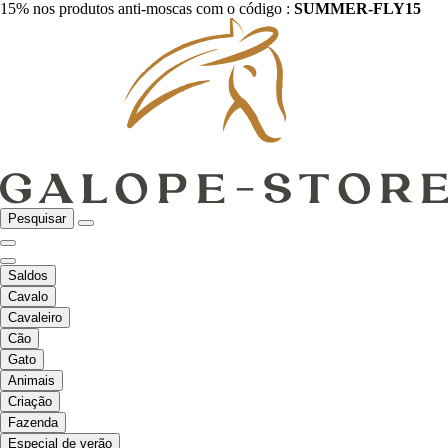
15% nos produtos anti-moscas com o código :
SUMMER-FLY15
Pesquisar
Saldos
Cavalo
Cavaleiro
Cão
Gato
Animais
Criação
Fazenda
Especial de verão