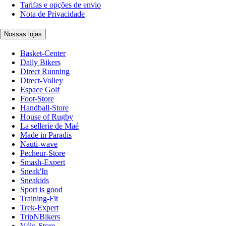
Tarifas e opções de envio
Nota de Privacidade
Nossas lojas
Basket-Center
Daily Bikers
Direct Running
Direct-Volley
Espace Golf
Foot-Store
Handball-Store
House of Rugby
La sellerie de Maé
Made in Paradis
Nauti-wave
Pecheur-Store
Smash-Expert
Sneak'In
Sneakids
Sport is good
Training-Fit
Trek-Expert
TripNBikers
Vélo-Store