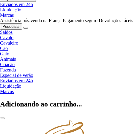
Enviados em 24h
Liquidação
Marcas
Assistência pós-venda na França
Pagamento seguro
Devoluções fáceis
Pesquisar
Saldos
Cavalo
Cavaleiro
Cão
Gato
Animais
Criação
Fazenda
Especial de verão
Enviados em 24h
Liquidação
Marcas
Adicionando ao carrinho...