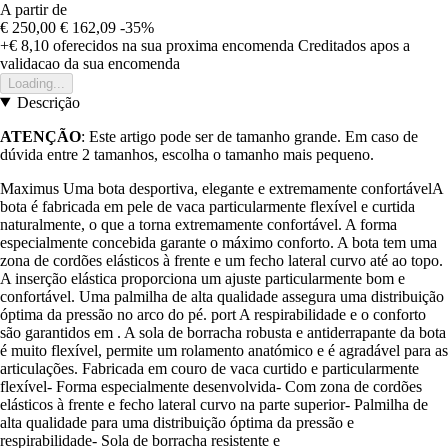
A partir de
€ 250,00
€ 162,09
-35%
+€ 8,10
oferecidos na sua proxima encomenda
Creditados apos a
validacao da sua encomenda
Loading...
Descrição
ATENÇÃO
: Este artigo pode ser de tamanho grande. Em caso de
dúvida entre 2 tamanhos, escolha o tamanho mais pequeno.
Maximus Uma bota desportiva, elegante e extremamente confortávelA
bota é fabricada em pele de vaca particularmente flexível e curtida
naturalmente, o que a torna extremamente confortável. A forma
especialmente concebida garante o máximo conforto. A bota tem uma
zona de cordões elásticos à frente e um fecho lateral curvo até ao topo.
A inserção elástica proporciona um ajuste particularmente bom e
confortável. Uma palmilha de alta qualidade assegura uma distribuição
óptima da pressão no arco do pé. port A respirabilidade e o conforto
são garantidos em . A sola de borracha robusta e antiderrapante da bota
é muito flexível, permite um rolamento anatómico e é agradável para as
articulações. Fabricada em couro de vaca curtido e particularmente
flexível- Forma especialmente desenvolvida- Com zona de cordões
elásticos à frente e fecho lateral curvo na parte superior- Palmilha de
alta qualidade para uma distribuição óptima da pressão e
respirabilidade- Sola de borracha resistente e