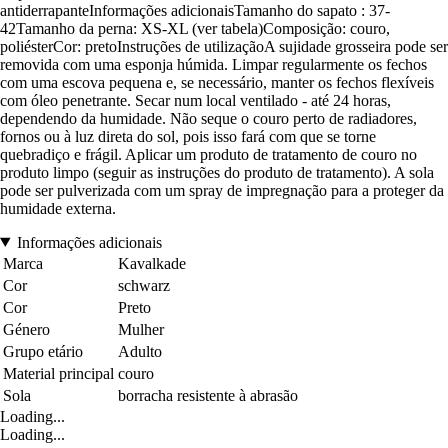
antiderrapanteInformações adicionaisTamanho do sapato : 37-
42Tamanho da perna: XS-XL (ver tabela)Composição: couro,
poliésterCor: pretoInstruções de utilizaçãoA sujidade grosseira pode ser
removida com uma esponja húmida. Limpar regularmente os fechos
com uma escova pequena e, se necessário, manter os fechos flexíveis
com óleo penetrante. Secar num local ventilado - até 24 horas,
dependendo da humidade. Não seque o couro perto de radiadores,
fornos ou à luz direta do sol, pois isso fará com que se torne
quebradiço e frágil. Aplicar um produto de tratamento de couro no
produto limpo (seguir as instruções do produto de tratamento). A sola
pode ser pulverizada com um spray de impregnação para a proteger da
humidade externa.
Informações adicionais
Marca
Kavalkade
Cor
schwarz
Cor
Preto
Género
Mulher
Grupo etário
Adulto
Material principal
couro
Sola
borracha resistente à abrasão
Loading...
Loading...