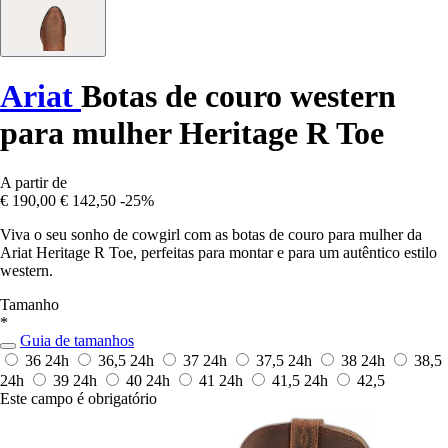
Ariat
Botas de couro western
para mulher Heritage R Toe
A partir de
€ 190,00
€ 142,50
-25%
Viva o seu sonho de cowgirl com as botas de couro para mulher da
Ariat Heritage R Toe, perfeitas para montar e para um autêntico estilo
western.
Tamanho
*
Guia de tamanhos
36
24h
36,5
24h
37
24h
37,5
24h
38
24h
38,5
24h
39
24h
40
24h
41
24h
41,5
24h
42,5
Este campo é obrigatório