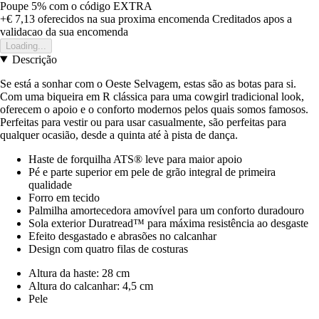
Poupe 5%
com o código
EXTRA
+€ 7,13
oferecidos na sua proxima encomenda
Creditados apos a
validacao da sua encomenda
Loading...
Descrição
Se está a sonhar com o Oeste Selvagem, estas são as botas para si.
Com uma biqueira em R clássica para uma cowgirl tradicional look,
oferecem o apoio e o conforto modernos pelos quais somos famosos.
Perfeitas para vestir ou para usar casualmente, são perfeitas para
qualquer ocasião, desde a quinta até à pista de dança.
Haste de forquilha ATS® leve para maior apoio
Pé e parte superior em pele de grão integral de primeira
qualidade
Forro em tecido
Palmilha amortecedora amovível para um conforto duradouro
Sola exterior Duratread™ para máxima resistência ao desgaste
Efeito desgastado e abrasões no calcanhar
Design com quatro filas de costuras
Altura da haste: 28 cm
Altura do calcanhar: 4,5 cm
Pele