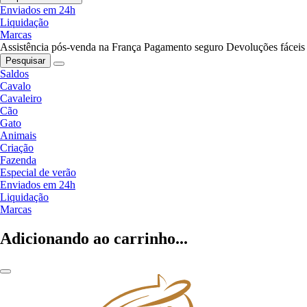
Enviados em 24h
Liquidação
Marcas
Assistência pós-venda na França
Pagamento seguro
Devoluções fáceis
Pesquisar
Saldos
Cavalo
Cavaleiro
Cão
Gato
Animais
Criação
Fazenda
Especial de verão
Enviados em 24h
Liquidação
Marcas
Adicionando ao carrinho...