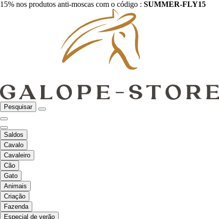
15% nos produtos anti-moscas com o código :
SUMMER-FLY15
Pesquisar
Saldos
Cavalo
Cavaleiro
Cão
Gato
Animais
Criação
Fazenda
Especial de verão