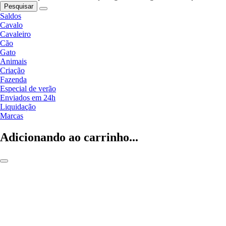
Pesquisar
Saldos
Cavalo
Cavaleiro
Cão
Gato
Animais
Criação
Fazenda
Especial de verão
Enviados em 24h
Liquidação
Marcas
Adicionando ao carrinho...