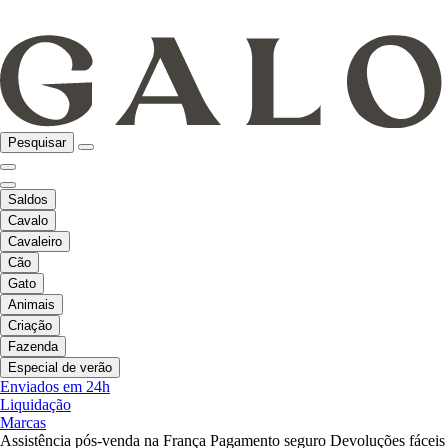
Pesquisar
Saldos
Cavalo
Cavaleiro
Cão
Gato
Animais
Criação
Fazenda
Especial de verão
Enviados em 24h
Liquidação
Marcas
Assistência pós-venda na França
Pagamento seguro
Devoluções fáceis