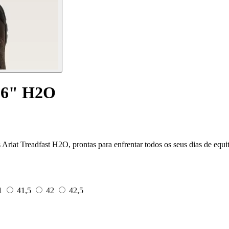
t 6" H2O
as Ariat Treadfast H2O, prontas para enfrentar todos os seus dias de equi
1
41,5
42
42,5