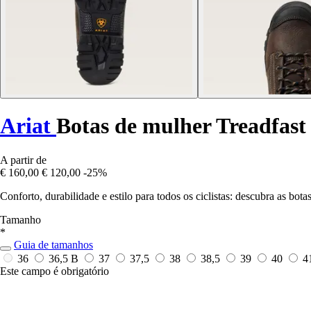
Ariat
Botas de mulher Treadfas
A partir de
€ 160,00
€ 120,00
-25%
Conforto, durabilidade e estilo para todos os ciclistas: descubra as bot
Tamanho
*
Guia de tamanhos
36
36,5 B
37
37,5
38
38,5
39
40
4
Este campo é obrigatório