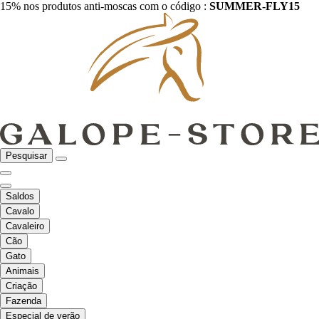
15% nos produtos anti-moscas com o código :
SUMMER-FLY15
Pesquisar
Saldos
Cavalo
Cavaleiro
Cão
Gato
Animais
Criação
Fazenda
Especial de verão