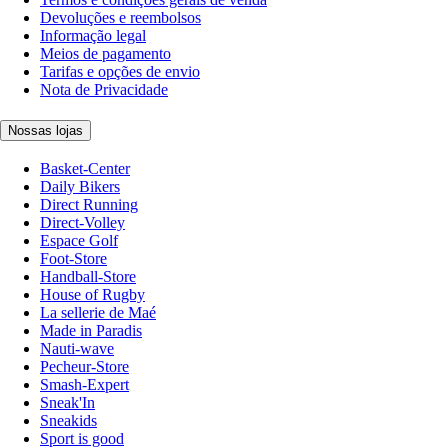
Devoluções e reembolsos
Informação legal
Meios de pagamento
Tarifas e opções de envio
Nota de Privacidade
Nossas lojas
Basket-Center
Daily Bikers
Direct Running
Direct-Volley
Espace Golf
Foot-Store
Handball-Store
House of Rugby
La sellerie de Maé
Made in Paradis
Nauti-wave
Pecheur-Store
Smash-Expert
Sneak'In
Sneakids
Sport is good