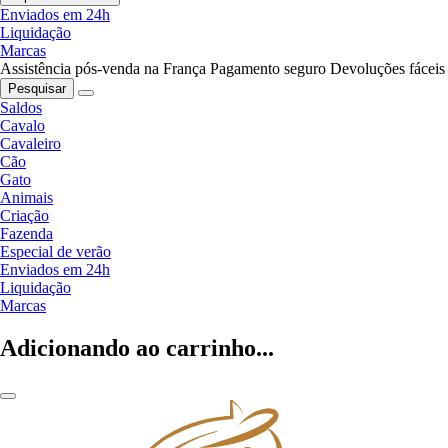
Enviados em 24h
Liquidação
Marcas
Assistência pós-venda na França
Pagamento seguro
Devoluções fáceis
Pesquisar
Saldos
Cavalo
Cavaleiro
Cão
Gato
Animais
Criação
Fazenda
Especial de verão
Enviados em 24h
Liquidação
Marcas
Adicionando ao carrinho...