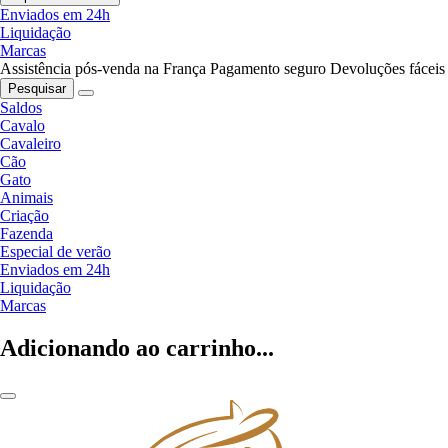
Enviados em 24h
Liquidação
Marcas
Assistência pós-venda na França
Pagamento seguro
Devoluções fáceis
Pesquisar
Saldos
Cavalo
Cavaleiro
Cão
Gato
Animais
Criação
Fazenda
Especial de verão
Enviados em 24h
Liquidação
Marcas
Adicionando ao carrinho...