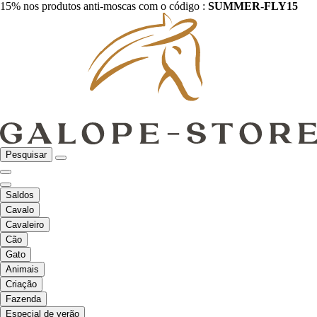
15% nos produtos anti-moscas com o código :
SUMMER-FLY15
Pesquisar
Saldos
Cavalo
Cavaleiro
Cão
Gato
Animais
Criação
Fazenda
Especial de verão