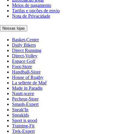
Meios de pagamento
Tarifas e opções de envio
Nota de Privacidade
Nossas lojas
Basket-Center
Daily Bikers
Direct Running
Direct-Volley
Espace Golf
Foot-Store
Handball-Store
House of Rugby
La sellerie de Maé
Made in Paradis
Nauti-wave
Pecheur-Store
Smash-Expert
Sneak'In
Sneakids
Sport is good
Training-Fit
Trek-Expert