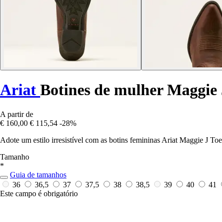
Ariat
Botines de mulher Maggie 
A partir de
€ 160,00
€ 115,54
-28%
Adote um estilo irresistível com as botins femininas Ariat Maggie J To
Tamanho
*
Guia de tamanhos
36
36,5
37
37,5
38
38,5
39
40
41
Este campo é obrigatório