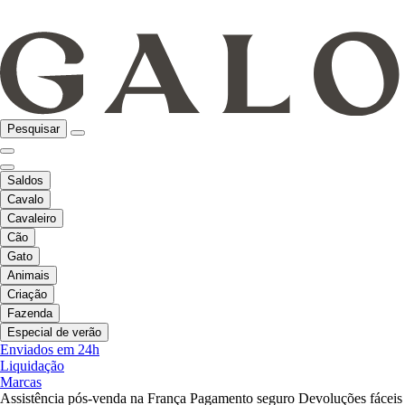
Pesquisar
Saldos
Cavalo
Cavaleiro
Cão
Gato
Animais
Criação
Fazenda
Especial de verão
Enviados em 24h
Liquidação
Marcas
Assistência pós-venda na França
Pagamento seguro
Devoluções fáceis