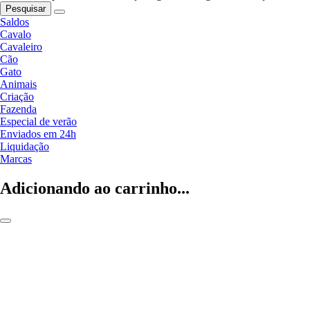
Pesquisar
Saldos
Cavalo
Cavaleiro
Cão
Gato
Animais
Criação
Fazenda
Especial de verão
Enviados em 24h
Liquidação
Marcas
Adicionando ao carrinho...