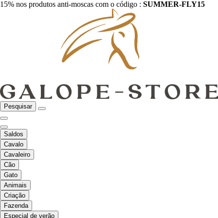
15% nos produtos anti-moscas com o código :
SUMMER-FLY15
Pesquisar
Saldos
Cavalo
Cavaleiro
Cão
Gato
Animais
Criação
Fazenda
Especial de verão