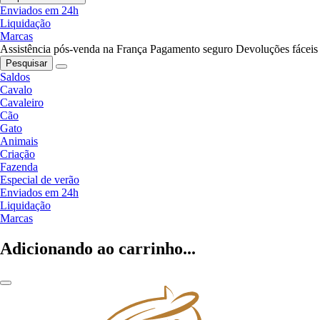
Enviados em 24h
Liquidação
Marcas
Assistência pós-venda na França
Pagamento seguro
Devoluções fáceis
Pesquisar
Saldos
Cavalo
Cavaleiro
Cão
Gato
Animais
Criação
Fazenda
Especial de verão
Enviados em 24h
Liquidação
Marcas
Adicionando ao carrinho...