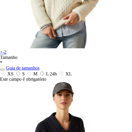
+-2
Tamanho
*
Guia de tamanhos
XS
S
M
L
24h
XL
Este campo é obrigatório