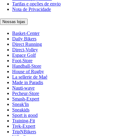
Tarifas e opções de envio
Nota de Privacidade
Nossas lojas
Basket-Center
Daily Bikers
Direct Running
Direct-Volley
Espace Golf
Foot-Store
Handball-Store
House of Rugby
La sellerie de Maé
Made in Paradis
Nauti-wave
Pecheur-Store
Smash-Expert
Sneak'In
Sneakids
Sport is good
Training-Fit
Trek-Expert
TripNBikers