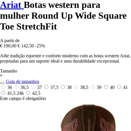
Ariat
Botas western para
mulher Round Up Wide Square
Toe StretchFit
A partir de
€ 190,00
€ 142,50
-25%
Allie tradição equestre e conforto moderno com as botas western Ariat,
projetadas para um suporte ideal e uma durabilidade excepcional.
Tamanho
*
Guia de tamanhos
36
36,5
37
37,5
38
38,5
39
40
41
41,5
24h
42,5
Este campo é obrigatório