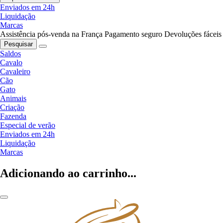
Enviados em 24h
Liquidação
Marcas
Assistência pós-venda na França
Pagamento seguro
Devoluções fáceis
Pesquisar
Saldos
Cavalo
Cavaleiro
Cão
Gato
Animais
Criação
Fazenda
Especial de verão
Enviados em 24h
Liquidação
Marcas
Adicionando ao carrinho...