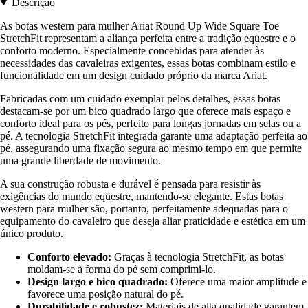
Descrição
As botas western para mulher Ariat Round Up Wide Square Toe
StretchFit representam a aliança perfeita entre a tradição eqüestre e o
conforto moderno. Especialmente concebidas para atender às
necessidades das cavaleiras exigentes, essas botas combinam estilo e
funcionalidade em um design cuidado próprio da marca Ariat.
Fabricadas com um cuidado exemplar pelos detalhes, essas botas
destacam-se por um bico quadrado largo que oferece mais espaço e
conforto ideal para os pés, perfeito para longas jornadas em selas ou a
pé. A tecnologia StretchFit integrada garante uma adaptação perfeita ao
pé, assegurando uma fixação segura ao mesmo tempo em que permite
uma grande liberdade de movimento.
A sua construção robusta e durável é pensada para resistir às
exigências do mundo eqüestre, mantendo-se elegante. Estas botas
western para mulher são, portanto, perfeitamente adequadas para o
equipamento do cavaleiro que deseja aliar praticidade e estética em um
único produto.
Conforto elevado:
Graças à tecnologia StretchFit, as botas
moldam-se à forma do pé sem comprimi-lo.
Design largo e bico quadrado:
Oferece uma maior amplitude e
favorece uma posição natural do pé.
Durabilidade e robustez:
Materiais de alta qualidade garantem