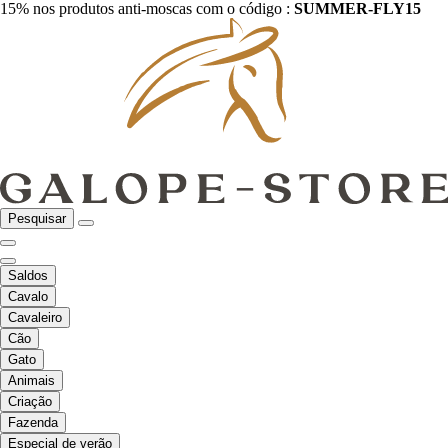
15% nos produtos anti-moscas com o código :
SUMMER-FLY15
Pesquisar
Saldos
Cavalo
Cavaleiro
Cão
Gato
Animais
Criação
Fazenda
Especial de verão