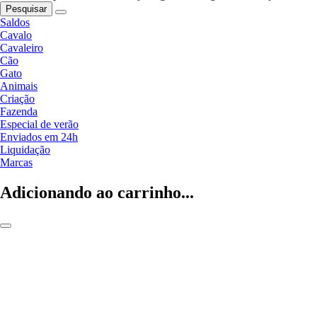
Pesquisar
Saldos
Cavalo
Cavaleiro
Cão
Gato
Animais
Criação
Fazenda
Especial de verão
Enviados em 24h
Liquidação
Marcas
Adicionando ao carrinho...