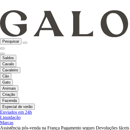
Pesquisar
Saldos
Cavalo
Cavaleiro
Cão
Gato
Animais
Criação
Fazenda
Especial de verão
Enviados em 24h
Liquidação
Marcas
Assistência pós-venda na França
Pagamento seguro
Devoluções fáceis