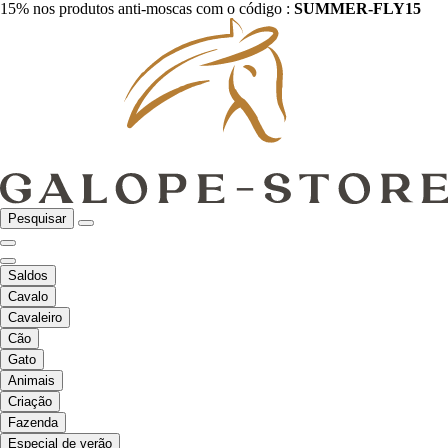
15% nos produtos anti-moscas com o código :
SUMMER-FLY15
Pesquisar
Saldos
Cavalo
Cavaleiro
Cão
Gato
Animais
Criação
Fazenda
Especial de verão