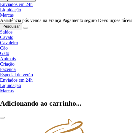
Enviados em 24h
Liquidação
Marcas
Assistência pós-venda na França
Pagamento seguro
Devoluções fáceis
Pesquisar
Saldos
Cavalo
Cavaleiro
Cão
Gato
Animais
Criação
Fazenda
Especial de verão
Enviados em 24h
Liquidação
Marcas
Adicionando ao carrinho...