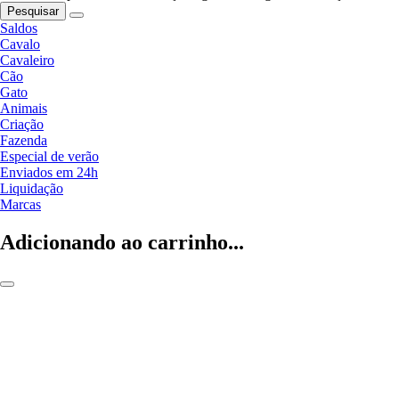
Pesquisar
Saldos
Cavalo
Cavaleiro
Cão
Gato
Animais
Criação
Fazenda
Especial de verão
Enviados em 24h
Liquidação
Marcas
Adicionando ao carrinho...