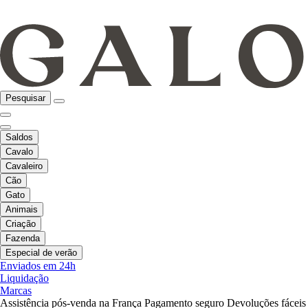
Pesquisar
Saldos
Cavalo
Cavaleiro
Cão
Gato
Animais
Criação
Fazenda
Especial de verão
Enviados em 24h
Liquidação
Marcas
Assistência pós-venda na França
Pagamento seguro
Devoluções fáceis