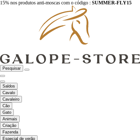
15% nos produtos anti-moscas com o código :
SUMMER-FLY15
Pesquisar
Saldos
Cavalo
Cavaleiro
Cão
Gato
Animais
Criação
Fazenda
Especial de verão