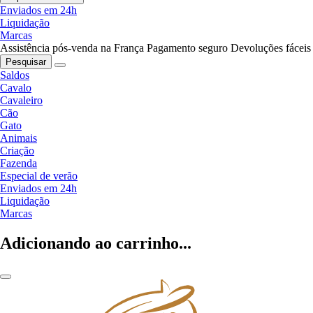
Enviados em 24h
Liquidação
Marcas
Assistência pós-venda na França
Pagamento seguro
Devoluções fáceis
Pesquisar
Saldos
Cavalo
Cavaleiro
Cão
Gato
Animais
Criação
Fazenda
Especial de verão
Enviados em 24h
Liquidação
Marcas
Adicionando ao carrinho...