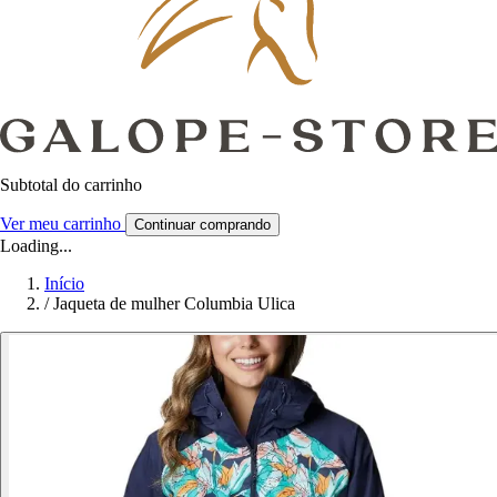
Subtotal do carrinho
Ver meu carrinho
Continuar comprando
Loading...
Início
/
Jaqueta de mulher Columbia Ulica