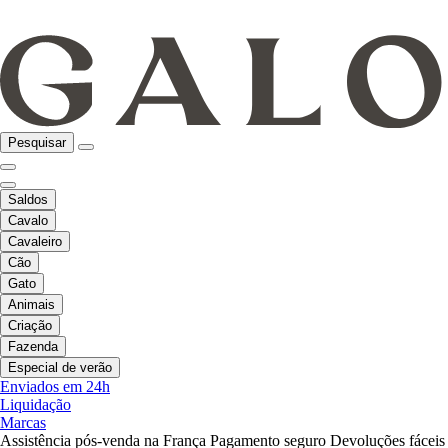
Pesquisar
Saldos
Cavalo
Cavaleiro
Cão
Gato
Animais
Criação
Fazenda
Especial de verão
Enviados em 24h
Liquidação
Marcas
Assistência pós-venda na França
Pagamento seguro
Devoluções fáceis