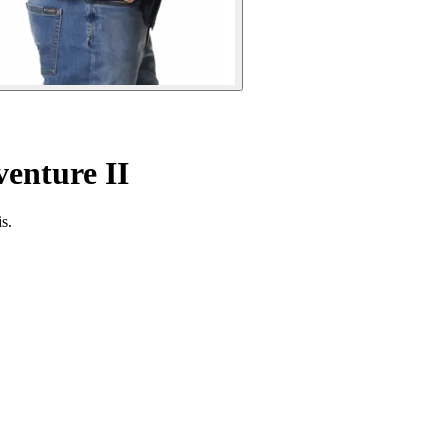
enture II
s.