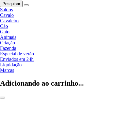
Pesquisar
Saldos
Cavalo
Cavaleiro
Cão
Gato
Animais
Criação
Fazenda
Especial de verão
Enviados em 24h
Liquidação
Marcas
Adicionando ao carrinho...