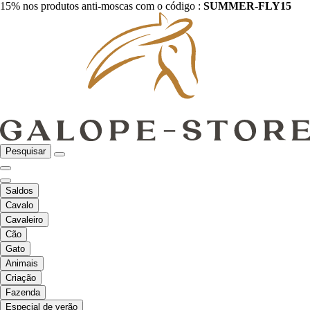
15% nos produtos anti-moscas com o código :
SUMMER-FLY15
Pesquisar
Saldos
Cavalo
Cavaleiro
Cão
Gato
Animais
Criação
Fazenda
Especial de verão