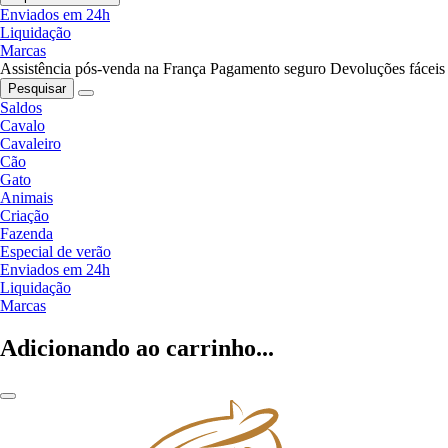
Enviados em 24h
Liquidação
Marcas
Assistência pós-venda na França
Pagamento seguro
Devoluções fáceis
Pesquisar
Saldos
Cavalo
Cavaleiro
Cão
Gato
Animais
Criação
Fazenda
Especial de verão
Enviados em 24h
Liquidação
Marcas
Adicionando ao carrinho...