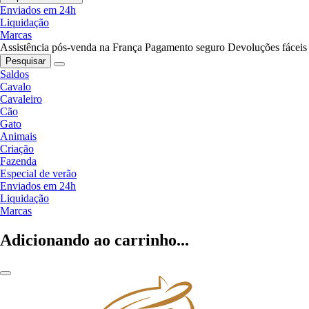
Enviados em 24h
Liquidação
Marcas
Assistência pós-venda na França
Pagamento seguro
Devoluções fáceis
Pesquisar
Saldos
Cavalo
Cavaleiro
Cão
Gato
Animais
Criação
Fazenda
Especial de verão
Enviados em 24h
Liquidação
Marcas
Adicionando ao carrinho...