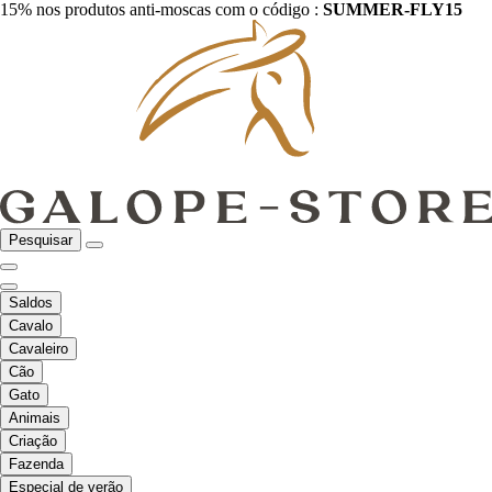
15% nos produtos anti-moscas com o código :
SUMMER-FLY15
Pesquisar
Saldos
Cavalo
Cavaleiro
Cão
Gato
Animais
Criação
Fazenda
Especial de verão