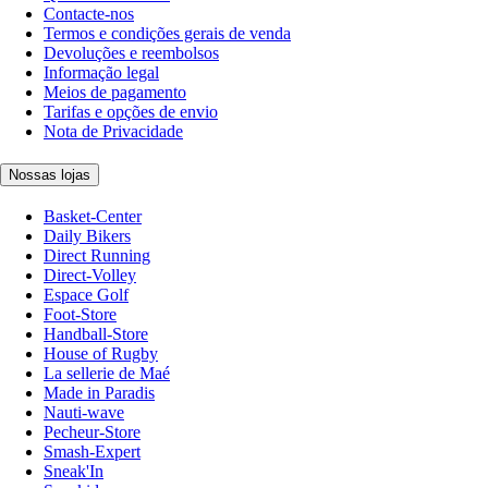
Contacte-nos
Termos e condições gerais de venda
Devoluções e reembolsos
Informação legal
Meios de pagamento
Tarifas e opções de envio
Nota de Privacidade
Nossas lojas
Basket-Center
Daily Bikers
Direct Running
Direct-Volley
Espace Golf
Foot-Store
Handball-Store
House of Rugby
La sellerie de Maé
Made in Paradis
Nauti-wave
Pecheur-Store
Smash-Expert
Sneak'In