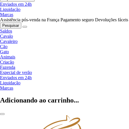
Enviados em 24h
Liquidação
Marcas
Assistência pós-venda na França
Pagamento seguro
Devoluções fáceis
Pesquisar
Saldos
Cavalo
Cavaleiro
Cão
Gato
Animais
Criação
Fazenda
Especial de verão
Enviados em 24h
Liquidação
Marcas
Adicionando ao carrinho...