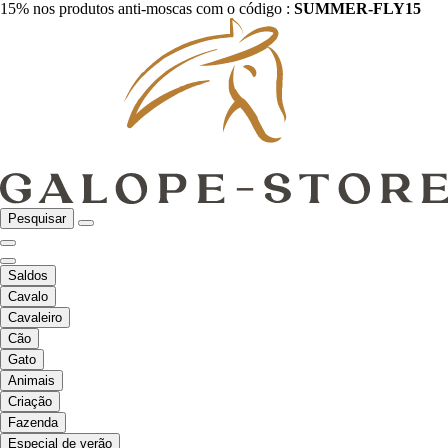
15% nos produtos anti-moscas com o código :
SUMMER-FLY15
Pesquisar
Saldos
Cavalo
Cavaleiro
Cão
Gato
Animais
Criação
Fazenda
Especial de verão