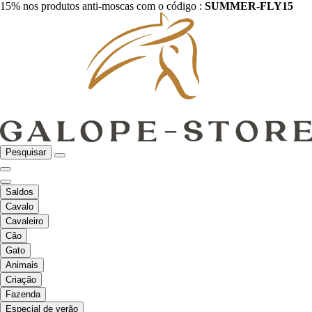
15% nos produtos anti-moscas com o código :
SUMMER-FLY15
Pesquisar
Saldos
Cavalo
Cavaleiro
Cão
Gato
Animais
Criação
Fazenda
Especial de verão