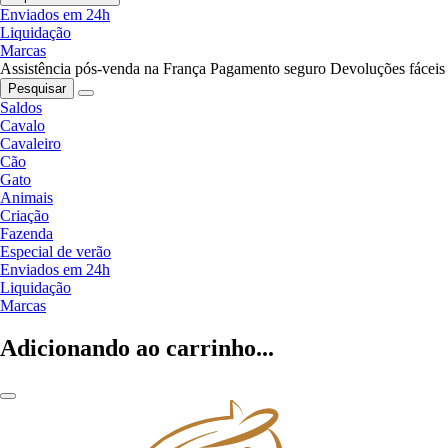
Enviados em 24h
Liquidação
Marcas
Assistência pós-venda na França
Pagamento seguro
Devoluções fáceis
Pesquisar
Saldos
Cavalo
Cavaleiro
Cão
Gato
Animais
Criação
Fazenda
Especial de verão
Enviados em 24h
Liquidação
Marcas
Adicionando ao carrinho...