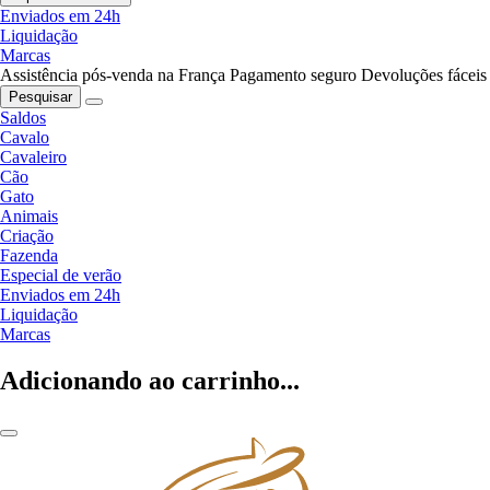
Enviados em 24h
Liquidação
Marcas
Assistência pós-venda na França
Pagamento seguro
Devoluções fáceis
Pesquisar
Saldos
Cavalo
Cavaleiro
Cão
Gato
Animais
Criação
Fazenda
Especial de verão
Enviados em 24h
Liquidação
Marcas
Adicionando ao carrinho...