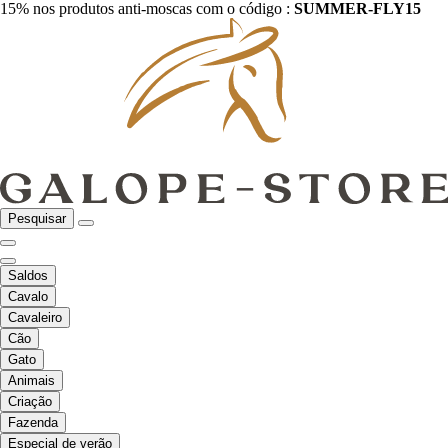
15% nos produtos anti-moscas com o código :
SUMMER-FLY15
Pesquisar
Saldos
Cavalo
Cavaleiro
Cão
Gato
Animais
Criação
Fazenda
Especial de verão