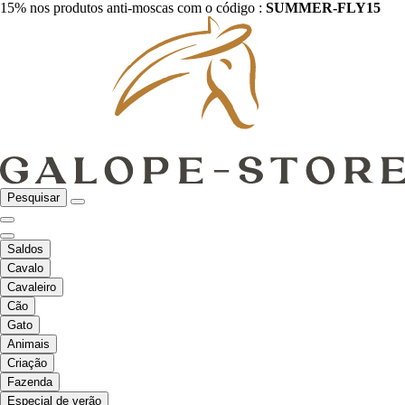
15% nos produtos anti-moscas com o código :
SUMMER-FLY15
Pesquisar
Saldos
Cavalo
Cavaleiro
Cão
Gato
Animais
Criação
Fazenda
Especial de verão