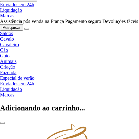
Enviados em 24h
Liquidação
Marcas
Assistência pós-venda na França
Pagamento seguro
Devoluções fáceis
Pesquisar
Saldos
Cavalo
Cavaleiro
Cão
Gato
Animais
Criação
Fazenda
Especial de verão
Enviados em 24h
Liquidação
Marcas
Adicionando ao carrinho...