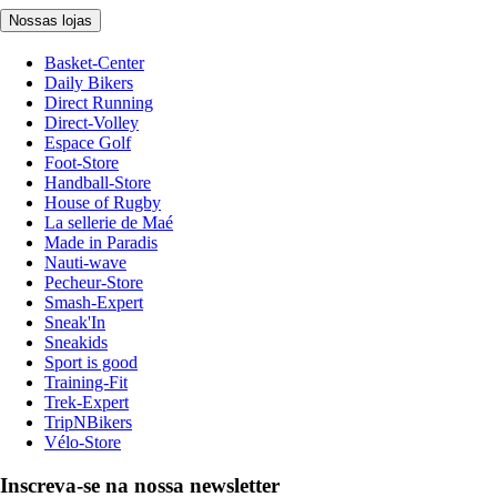
Nossas lojas
Basket-Center
Daily Bikers
Direct Running
Direct-Volley
Espace Golf
Foot-Store
Handball-Store
House of Rugby
La sellerie de Maé
Made in Paradis
Nauti-wave
Pecheur-Store
Smash-Expert
Sneak'In
Sneakids
Sport is good
Training-Fit
Trek-Expert
TripNBikers
Vélo-Store
Inscreva-se na nossa newsletter