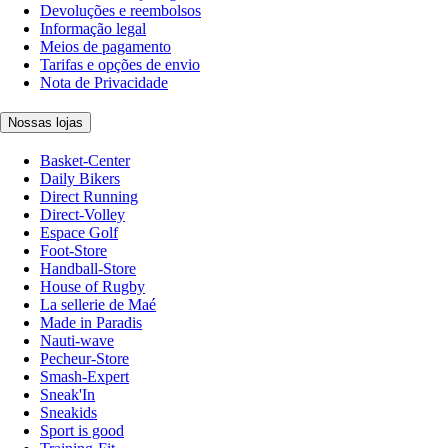
Devoluções e reembolsos
Informação legal
Meios de pagamento
Tarifas e opções de envio
Nota de Privacidade
Nossas lojas
Basket-Center
Daily Bikers
Direct Running
Direct-Volley
Espace Golf
Foot-Store
Handball-Store
House of Rugby
La sellerie de Maé
Made in Paradis
Nauti-wave
Pecheur-Store
Smash-Expert
Sneak'In
Sneakids
Sport is good