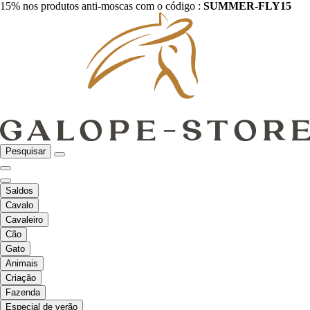
15% nos produtos anti-moscas com o código :
SUMMER-FLY15
Pesquisar
Saldos
Cavalo
Cavaleiro
Cão
Gato
Animais
Criação
Fazenda
Especial de verão