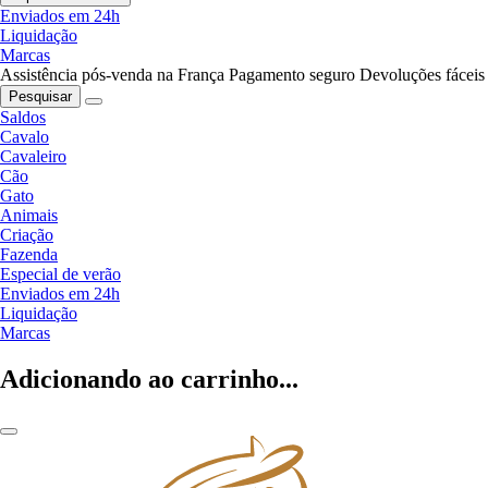
Enviados em 24h
Liquidação
Marcas
Assistência pós-venda na França
Pagamento seguro
Devoluções fáceis
Pesquisar
Saldos
Cavalo
Cavaleiro
Cão
Gato
Animais
Criação
Fazenda
Especial de verão
Enviados em 24h
Liquidação
Marcas
Adicionando ao carrinho...