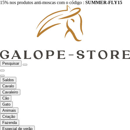
15% nos produtos anti-moscas com o código :
SUMMER-FLY15
Pesquisar
Saldos
Cavalo
Cavaleiro
Cão
Gato
Animais
Criação
Fazenda
Especial de verão