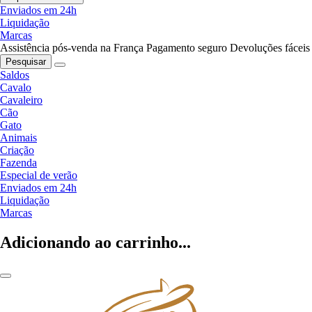
Enviados em 24h
Liquidação
Marcas
Assistência pós-venda na França
Pagamento seguro
Devoluções fáceis
Pesquisar
Saldos
Cavalo
Cavaleiro
Cão
Gato
Animais
Criação
Fazenda
Especial de verão
Enviados em 24h
Liquidação
Marcas
Adicionando ao carrinho...