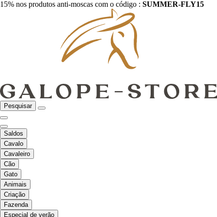
15% nos produtos anti-moscas com o código :
SUMMER-FLY15
Pesquisar
Saldos
Cavalo
Cavaleiro
Cão
Gato
Animais
Criação
Fazenda
Especial de verão