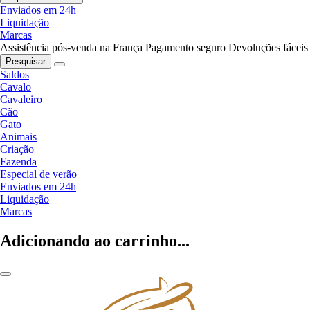
Enviados em 24h
Liquidação
Marcas
Assistência pós-venda na França
Pagamento seguro
Devoluções fáceis
Pesquisar
Saldos
Cavalo
Cavaleiro
Cão
Gato
Animais
Criação
Fazenda
Especial de verão
Enviados em 24h
Liquidação
Marcas
Adicionando ao carrinho...